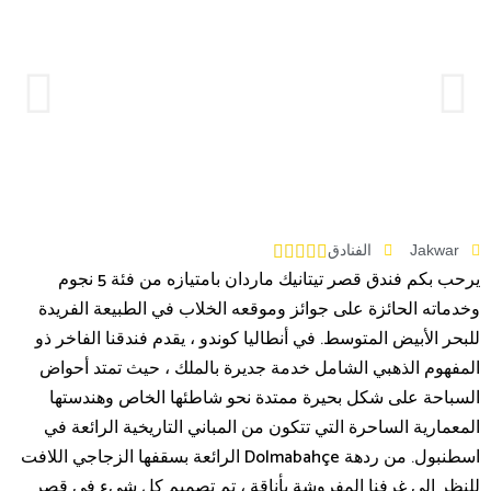
Jakwar
الفنادق





يرحب بكم فندق قصر تيتانيك ماردان بامتيازه من فئة 5 نجوم
وخدماته الحائزة على جوائز وموقعه الخلاب في الطبيعة الفريدة
للبحر الأبيض المتوسط. في أنطاليا كوندو ، يقدم فندقنا الفاخر ذو
المفهوم الذهبي الشامل خدمة جديرة بالملك ، حيث تمتد أحواض
السباحة على شكل بحيرة ممتدة نحو شاطئها الخاص وهندستها
المعمارية الساحرة التي تتكون من المباني التاريخية الرائعة في
اسطنبول. من ردهة Dolmabahçe الرائعة بسقفها الزجاجي اللافت
للنظر إلى غرفنا المفروشة بأناقة ، تم تصميم كل شيء في قصر