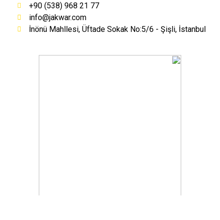
+90 (538) 968 21 77
info@jakwar.com
İnönü Mahllesi, Üftade Sokak No:5/6 - Şişli, İstanbul
Hollands web
All rights reserved. 2020.
©