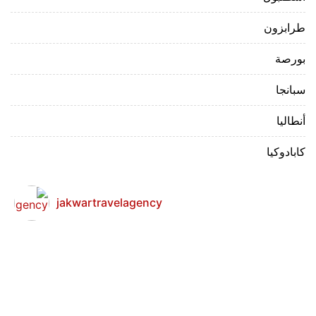
طرابزون
بورصة
سبانجا
أنطاليا
كابادوكيا
jakwartravelagency
The most beautiful gardens in Istanbul
Princess Island Tour 
Old