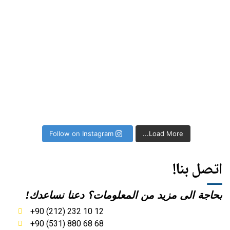
Istanbul loves you ❤ Jakwar number on
Discover the beauty 
Pri
We are ready to give
Follow on Instagram
Load More...
اتصل بنا!
بحاجة الى مزيد من المعلومات؟ دعنا نساعدك!
+90 (212) 232 10 12
+90 (531) 880 68 68